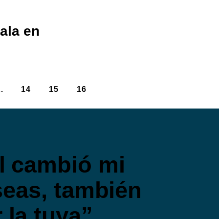
ala en
…
14
15
16
l cambió mi
eseas, también
 la tuya”