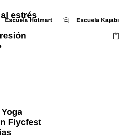
al estrés
Escuela Hotmart
Escuela Kajabi
resión
0
»
Escuela Hotmart
Escuela Kajabi
l Yoga
n Fiycfest
ias