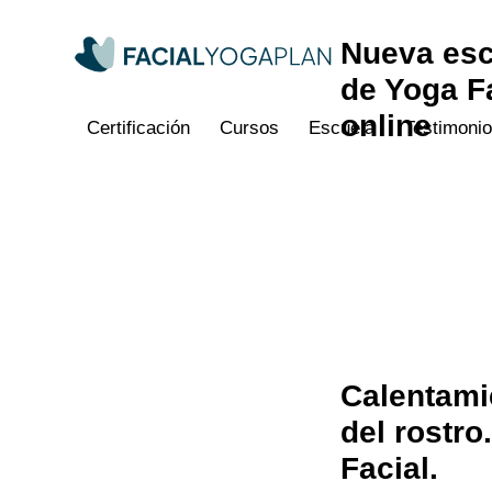
Nueva esc
de Yoga F
online
Certificación
Cursos
Escuela
Testimoni
Certificación
Cursos
Escuela
Testimonios
Pre
Calentami
del rostro
Facial.