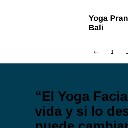
Yoga Pran
Bali
<
1
“El Yoga Facia
vida y si lo d
puede cambiar