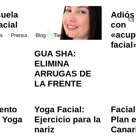
uela
Adiós 
acial
con
«acup
os
Prensa
Blog
Tienda
facial
GUA SHA:
ELIMINA
ARRUGAS DE
LA FRENTE
nsa
Blog
Tienda
ento
Yoga Facial:
Facia
. Yoga
Ejercicio para la
Plan e
nariz
Canar