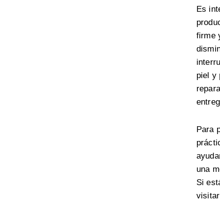
Es int
produc
firme 
dismin
interr
piel y
repara
entreg
Para p
práct
ayudan
una me
Si est
visita