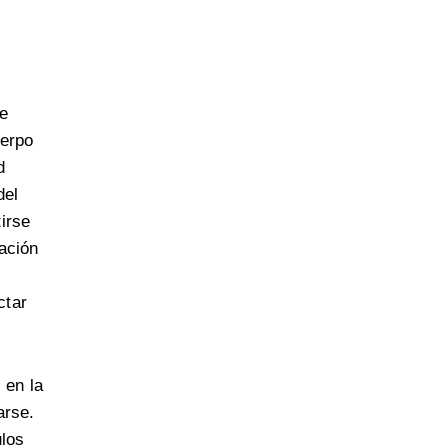
e
uerpo
d
del
irse
dación
ctar
, en la
arse.
ulos