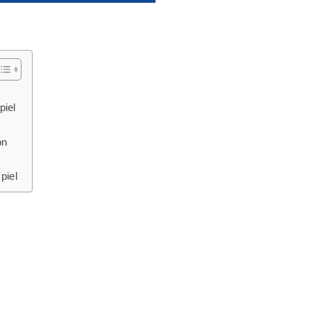
piel
ón
piel