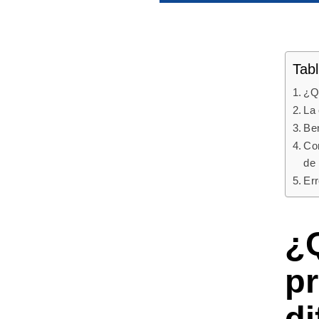
Tab
¿Qu
La 
Ben
Con
de 
Err
¿
p
di