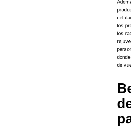
Ademá
produc
celula
los pr
los ra
rejuve
perso
donde
de vue
Be
d
pa