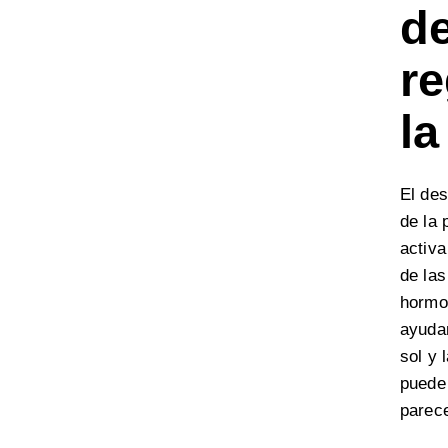
d
re
la
El des
de la 
activa
de las
hormon
ayudan
sol y 
puede 
parec