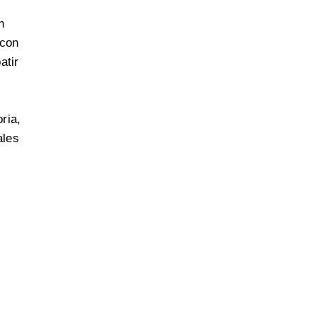
n
 con
atir
ria
,
ales