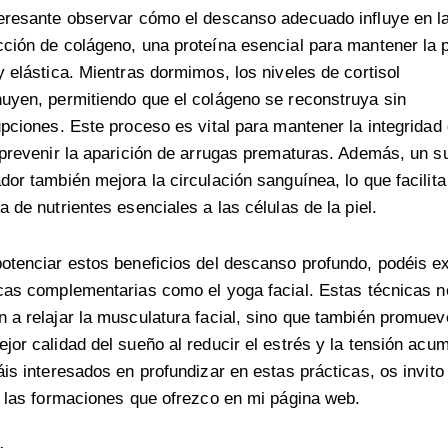
eresante observar cómo el descanso adecuado influye en l
ción de colágeno, una proteína esencial para mantener la p
y elástica. Mientras dormimos, los niveles de cortisol
uyen, permitiendo que el colágeno se reconstruya sin
upciones. Este proceso es vital para mantener la integridad 
 prevenir la aparición de arrugas prematuras. Además, un 
dor también mejora la circulación sanguínea, lo que facilita
a de nutrientes esenciales a las células de la piel.
otenciar estos beneficios del descanso profundo, podéis ex
icas complementarias como el
yoga facial
. Estas técnicas n
 a relajar la musculatura facial, sino que también promue
jor calidad del sueño al reducir el estrés y la tensión acu
áis interesados en profundizar en estas prácticas, os invito
r las formaciones que ofrezco en mi página web.