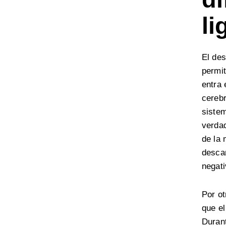
li
El des
permit
entra 
cerebr
sistem
verdad
de la 
descan
negati
Por ot
que el
Durant