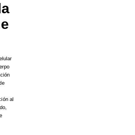
la
de
elular
uerpo
ación
de
ión al
do,
e