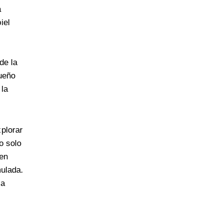
a
iel
de la
sueño
 la
plorar
o solo
ven
mulada.
 a