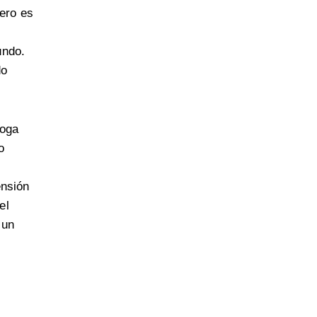
ero es
undo.
do
oga
o
ensión
el
 un