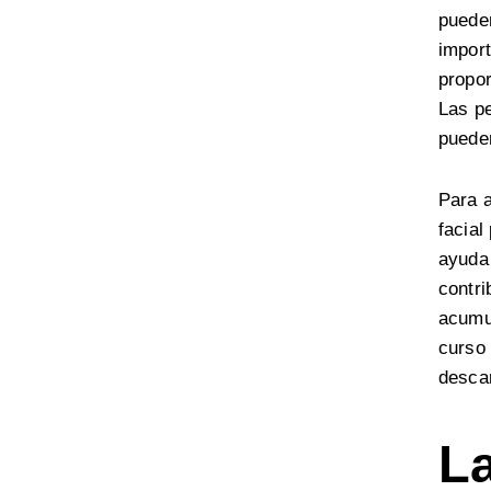
puede
import
propor
Las pe
pueden
Para a
facial
ayuda 
contri
acumul
curso 
desca
La