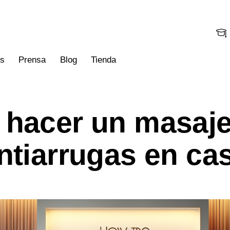
os
Prensa
Blog
Tienda
hacer un masaje 
nsa
Blog
Tienda
ntiarrugas en ca