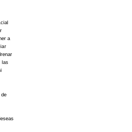
cial
r
ner a
iar
drenar
 las
i
 de
s
 deseas
s