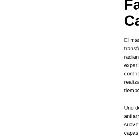
Fa
C
El mas
transf
radian
experi
contri
realiz
tiemp
Uno de
antiar
suavem
capas 