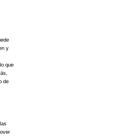
uede
en y
 lo que
más,
o de
las
mover