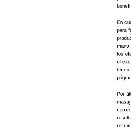
benefi
En cua
para f
produc
mano h
los ef
el exc
técnic
págin
Por úl
masaje
correc
result
recibi