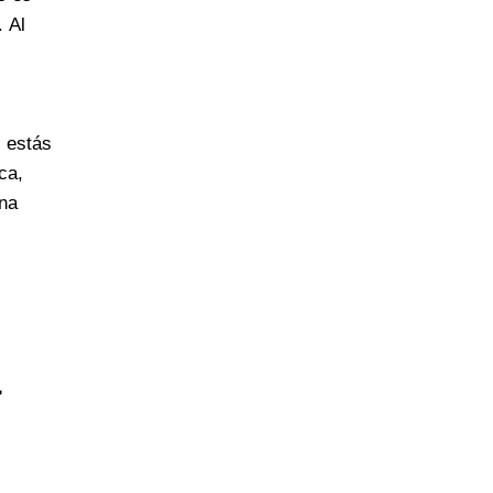
 Al
i estás
ca,
na
a