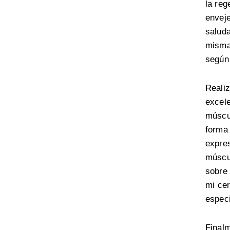
la reg
enveje
saluda
misma,
según 
Realiz
excele
múscul
forma 
expres
múscul
sobre 
mi
cer
especi
Finalm