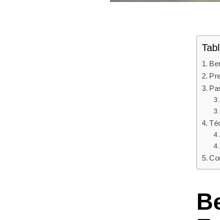
Tab
Ben
Pre
Pa
Téc
Con
Be