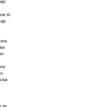
del
zar tú
saje
 una
los
en
tos
ás
sitar
s es