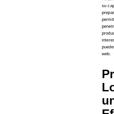
su cap
prepar
permit
penet
produc
intere
puede
web.
Pr
Lo
un
Ef