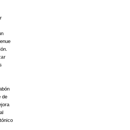
r
un
tenue
ión.
zar
s
jabón
e de
ejora
al
 tónico