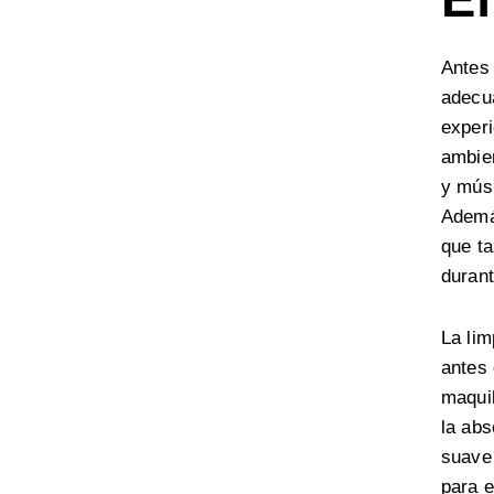
Antes
adecua
experi
ambien
y músi
Además
que t
durant
La lim
antes 
maquil
la abs
suave 
para e