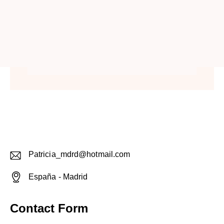
Patricia_mdrd@hotmail.com
E-
España - Madrid
m
Ad
ail:
dr
Contact Form
es