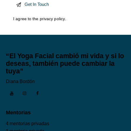
I agree to the
privacy policy
.
“El Yoga Facial cambió mi vida y si lo
deseas, también puede cambiar la
tuya”
Diana Bordón
Mentorias
4 mentorias privadas