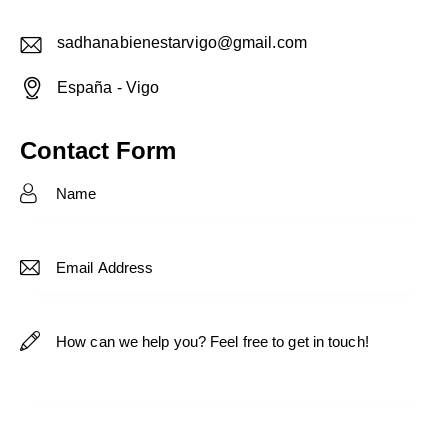
sadhanabienestarvigo@gmail.com
E-
España - Vigo
m
Ad
ail:
dr
Contact Form
es
s: